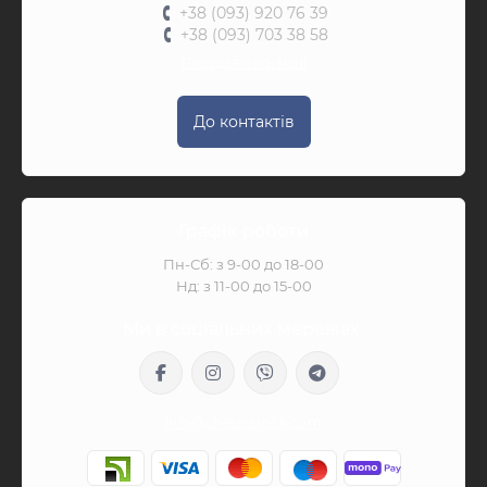
+38 (093) 920 76 39
+38 (093) 703 38 58
Передзвоніть мені
До контактів
Графік роботи
Пн-Сб: з 9-00 до 18-00
Нд: з 11-00 до 15-00
Ми в соціальних мережах:
info@chess-stock.com