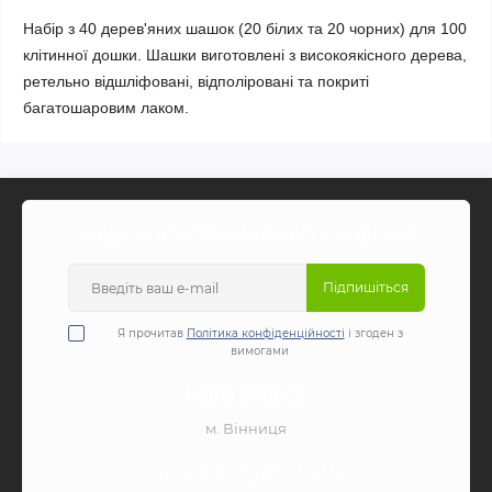
Набір з 40 дерев'яних шашок (20 білих та 20 чорних) для 100
клітинної дошки. Шашки виготовлені з високоякісного дерева,
ретельно відшліфовані, відполіровані та покриті
багатошаровим лаком.
Слідкуйте за новинками та акціями:
Підпишіться
Я прочитав
Політика конфіденційності
і згоден з
вимогами
Наша адреса:
м. Вінниця
Зателефонуйте нам: