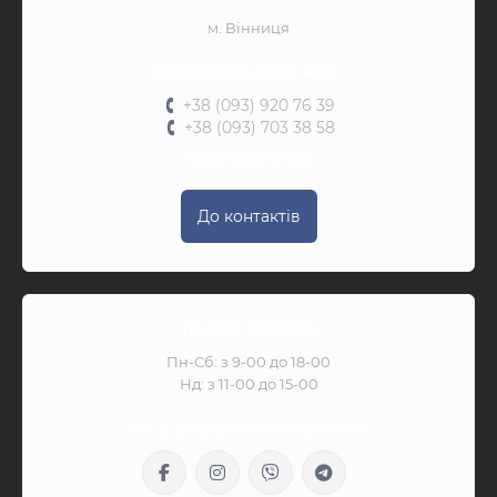
м. Вінниця
Зателефонуйте нам:
+38 (093) 920 76 39
+38 (093) 703 38 58
Передзвоніть мені
До контактів
Графік роботи
Пн-Сб: з 9-00 до 18-00
Нд: з 11-00 до 15-00
Ми в соціальних мережах: