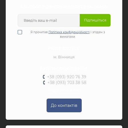
Слідкуйте за новинками та акціями:
Підпишіться
Я прочитав
Політика конфіденційності
і згоден з
вимогами
Наша адреса:
м. Вінниця
Зателефонуйте нам:
+38 (093) 920 76 39
+38 (093) 703 38 58
Передзвоніть мені
До контактів