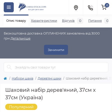
0
0
0
Опис товару
Характеристики
Відгуків
Питання
Безкоштовна доставка ОПЛАЧЕНИХ замовлень від 3000
грн
Детальніше
Зачинити
Набори шахів
Дерев'яні шахи
Шаховий набір дерев'яний, 37
Шаховий набір дерев'яний, 37см х
37см (Україна)
Популярний