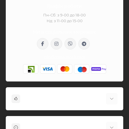
Графік роботи
Пн-Сб: з 9-00 до 18-00
Нд: з 11-00 до 15-00
Ми в соціальних мережах:
info@chess-stock.com
Популярне
Аксесуари для гри в шахи
Відео-уроки
Інформація