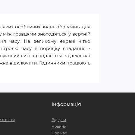
іяких особливих знань або умінь, для
 між гравцями знаходяться у верхній
ня часу. На великому екрані чітко
онтролю часу в порядку спадання -
вуковий сигнал подається за декілька
можна відключити. Годинники працюють
Інформація
и в шахи
Відгуки
Новини
Про нас