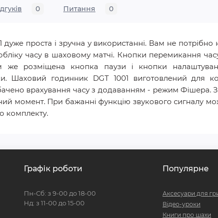
ідгуків
0
Питання
0
дуже проста і зручна у використанні. Вам не потрібно н
бліку часу в шаховому матчі. Кнопки перемикання часу
ам же розміщена кнопка паузи і кнопки налаштуван
ки. Шаховий годинник DGT 1001 виготовлений для к
ачено врахування часу з додаванням - режим Фішера. З
очний момент. При бажанні функцію звукового сигналу 
до комплекту.
Графік роботи
Популярне
Пн-Сб: з 9-00 до 18-00
Аксесуари для гр
Нд: з 11-00 до 15-00
Відео-уроки
Книги про шахи