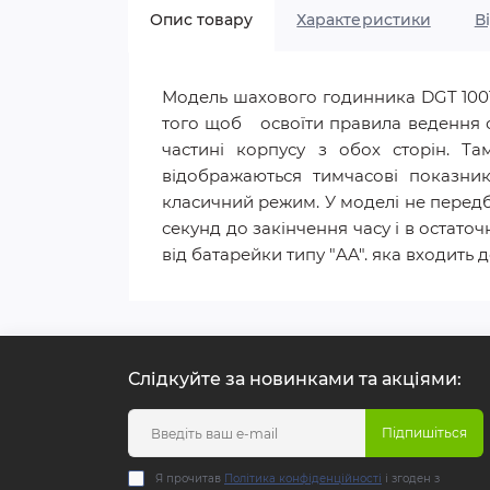
Опис товару
Характеристики
В
Модель шахового годинника DGT 1001 
того щоб освоїти правила ведення о
частині корпусу з обох сторін. Т
відображаються тимчасові показни
класичний режим. У моделі не передб
секунд до закінчення часу і в остат
від батарейки типу "AA". яка входить 
Слідкуйте за новинками та акціями:
Підпишіться
Я прочитав
Політика конфіденційності
і згоден з