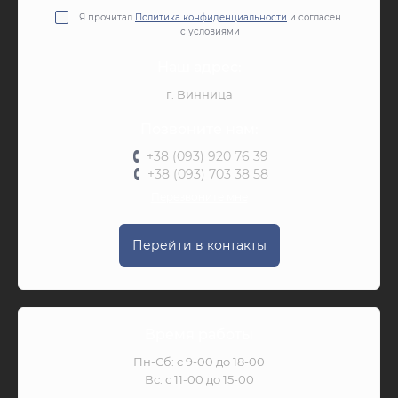
Я прочитал
Политика конфиденциальности
и согласен
с условиями
Наш адрес:
г. Винница
Позвоните нам:
+38 (093) 920 76 39
+38 (093) 703 38 58
Перезвоните мне
Перейти в контакты
Время работы
Пн-Сб: с 9-00 до 18-00
Вс: с 11-00 до 15-00